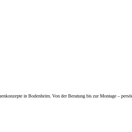
kfragen dauerhaft gespeichert werden. Die
Datenschutzerklärung
habe
chenkonzepte in Bodenheim. Von der Beratung bis zur Montage – persö