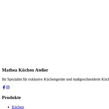
Anfrage stellen
In Showroom ansehen
Name *
E-Mail *
Telefon *
Produkt
Ihre Nachricht *
Ich stimme zu, dass meine Angaben zur Kontaktaufnahme und für Rüc
Mathea Küchen Atelier
Anfrage absenden
Ihr Spezialist für exklusive Küchengeräte und maßgeschneiderte Kü
Produkte
Küchen