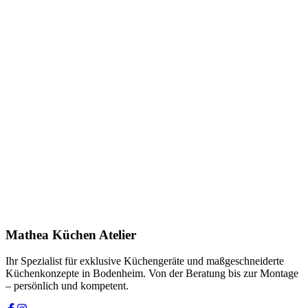
Anfrage stellen
In Showroom ansehen
Name *
E-Mail *
Telefon *
Produkt
Ihre Nachricht *
Ich stimme zu, dass meine Angaben zur Kontaktaufnahme und für
Rückfragen dauerhaft gespeichert werden. Die
Datenschutzerklärung
habe ich gelesen.
Mathea Küchen Atelier
Anfrage absenden
Ihr Spezialist für exklusive Küchengeräte und maßgeschneiderte
Küchenkonzepte in Bodenheim. Von der Beratung bis zur Montage
– persönlich und kompetent.