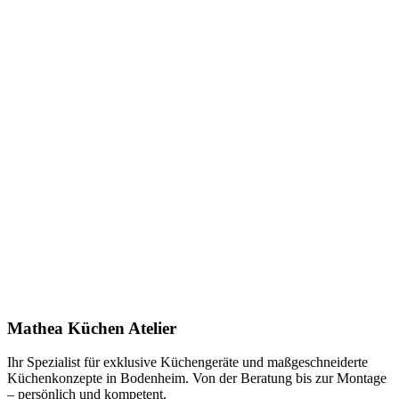
Keine Downloads verfügbar.
Anfrage stellen
In Showroom ansehen
Name *
E-Mail *
Telefon *
Produkt
Ihre Nachricht *
Ich stimme zu, dass meine Angaben zur Kontaktaufnahme und für
Rückfragen dauerhaft gespeichert werden. Die
Datenschutzerklärung
habe ich gelesen.
Mathea Küchen Atelier
Anfrage absenden
Ihr Spezialist für exklusive Küchengeräte und maßgeschneiderte
Küchenkonzepte in Bodenheim. Von der Beratung bis zur Montage
– persönlich und kompetent.