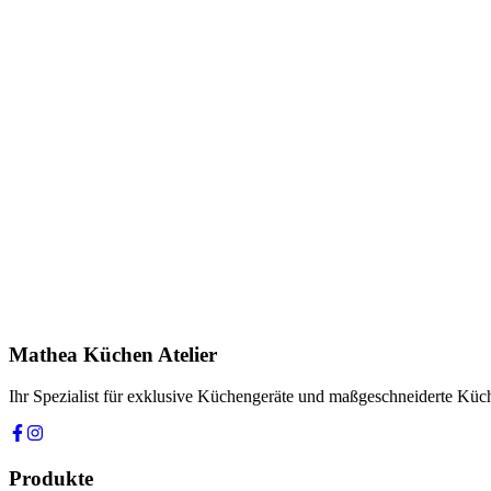
Keine Downloads verfügbar.
Anfrage stellen
In Showroom ansehen
Name *
E-Mail *
Telefon *
Produkt
Ihre Nachricht *
Ich stimme zu, dass meine Angaben zur Kontaktaufnahme und für Rüc
Mathea Küchen Atelier
Anfrage absenden
Ihr Spezialist für exklusive Küchengeräte und maßgeschneiderte Kü
Produkte