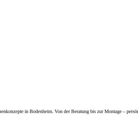
kfragen dauerhaft gespeichert werden. Die
Datenschutzerklärung
habe
chenkonzepte in Bodenheim. Von der Beratung bis zur Montage – persö