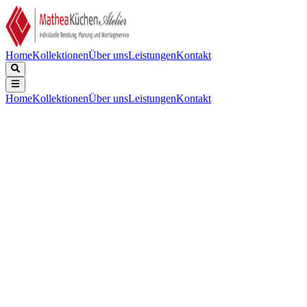
Home
Kollektionen
Über uns
Leistungen
Kontakt
Home
Kollektionen
Über uns
Leistungen
Kontakt
Beschreibung
Technische Daten
Downloads
Brigitte Brigitte Küchen Ausstellungsküche in Weiss Hochglanz Ange
220cm (60+50+50+60cm) mit zwei Nischen für Backofen, Dampfgarer 
einen Sonderpreis für alles unterbreiten.
offer_type: Musterküche
Keine technischen Daten verfügbar.