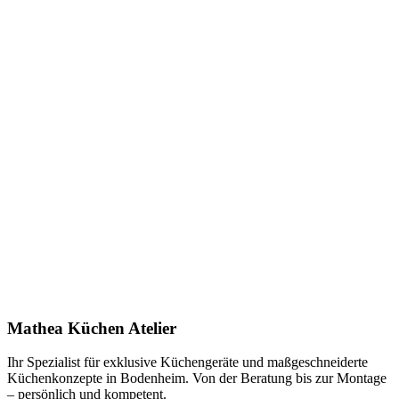
Keine Downloads verfügbar.
Anfrage stellen
In Showroom ansehen
Name *
E-Mail *
Telefon *
Produkt
Ihre Nachricht *
Ich stimme zu, dass meine Angaben zur Kontaktaufnahme und für
Rückfragen dauerhaft gespeichert werden. Die
Datenschutzerklärung
habe ich gelesen.
Mathea Küchen Atelier
Anfrage absenden
Ihr Spezialist für exklusive Küchengeräte und maßgeschneiderte
Küchenkonzepte in Bodenheim. Von der Beratung bis zur Montage
– persönlich und kompetent.