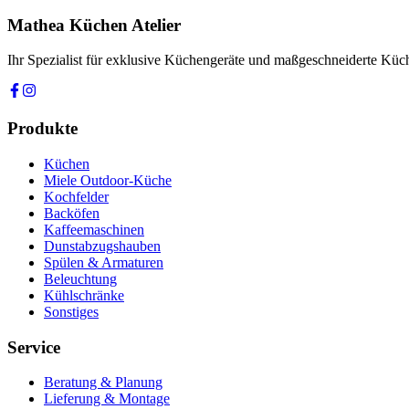
Ich stimme zu, dass meine Angaben zur Kontaktaufnahme und für Rüc
Mathea Küchen Atelier
Anfrage absenden
Ihr Spezialist für exklusive Küchengeräte und maßgeschneiderte Kü
Produkte
Küchen
Miele Outdoor-Küche
Kochfelder
Backöfen
Kaffeemaschinen
Dunstabzugshauben
Spülen & Armaturen
Beleuchtung
Kühlschränke
Sonstiges
Service
Beratung & Planung
Lieferung & Montage