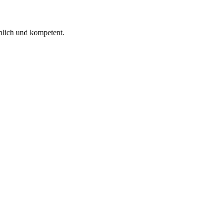
 ich gelesen.
nlich und kompetent.