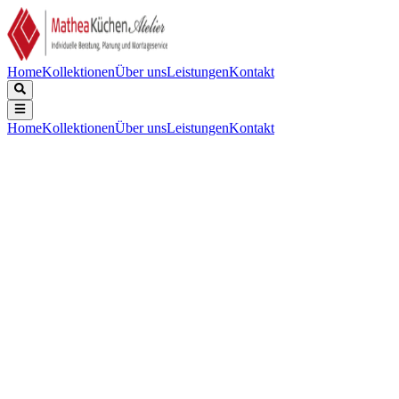
Home
Kollektionen
Über uns
Leistungen
Kontakt
Home
Kollektionen
Über uns
Leistungen
Kontakt
Beschreibung
Technische Daten
Downloads
Einbau-Multifunktionsbackofen
Ästhetik:
:
Linea
Farbe:
:
Neptune Grey
Oberfläche:
:
Matt
Material:
:
Glas
Glasart:
:
Klarglas