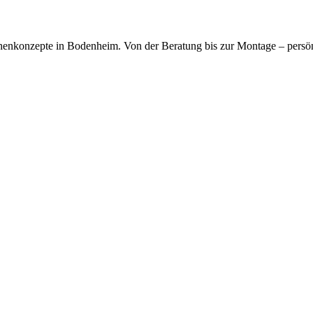
kfragen dauerhaft gespeichert werden. Die
Datenschutzerklärung
habe
chenkonzepte in Bodenheim. Von der Beratung bis zur Montage – persö