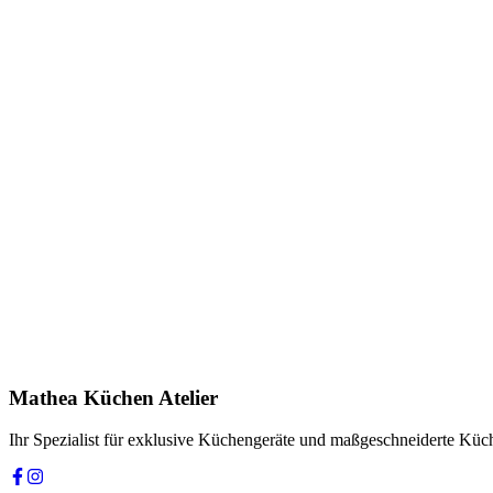
Herunterladen
(
DOCUMENT
)
Herunterladen
(
DOCUMENT
)
Anfrage stellen
In Showroom ansehen
Name *
E-Mail *
Telefon *
Produkt
Ihre Nachricht *
Ich stimme zu, dass meine Angaben zur Kontaktaufnahme und für Rüc
Mathea Küchen Atelier
Anfrage absenden
Ihr Spezialist für exklusive Küchengeräte und maßgeschneiderte Kü