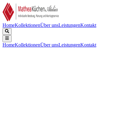
Home
Kollektionen
Über uns
Leistungen
Kontakt
Home
Kollektionen
Über uns
Leistungen
Kontakt
Beschreibung
Technische Daten
Downloads
Einbaubackofen, der traditionelles Garen und Mikrowellengaren, zusä
Ästhetik:
:
Linea
Farbe:
:
Neptune Grey
Oberfläche:
:
Matt
Material:
:
Glas
Glasart:
:
Klarglas