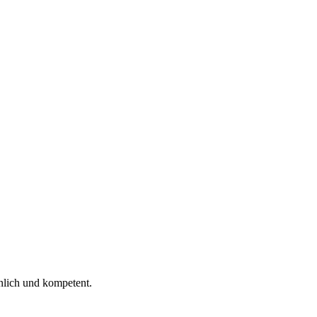
 ich gelesen.
nlich und kompetent.