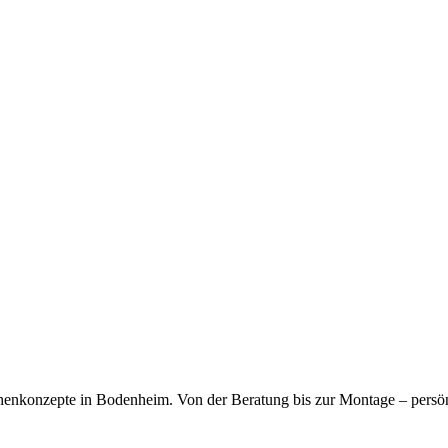
kfragen dauerhaft gespeichert werden. Die
Datenschutzerklärung
habe
chenkonzepte in Bodenheim. Von der Beratung bis zur Montage – persö