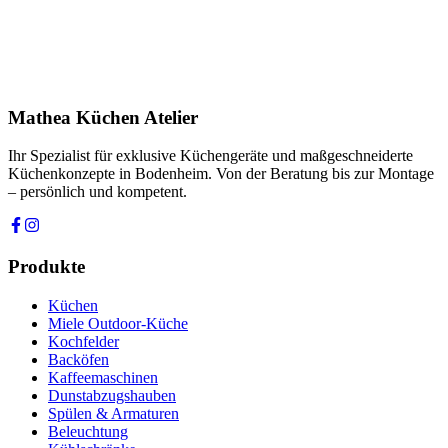
Ihre Nachricht *
Ich stimme zu, dass meine Angaben zur Kontaktaufnahme und für
Rückfragen dauerhaft gespeichert werden. Die
Datenschutzerklärung
habe ich gelesen.
Mathea Küchen Atelier
Anfrage absenden
Ihr Spezialist für exklusive Küchengeräte und maßgeschneiderte
Küchenkonzepte in Bodenheim. Von der Beratung bis zur Montage
– persönlich und kompetent.
Produkte
Küchen
Miele Outdoor-Küche
Kochfelder
Backöfen
Kaffeemaschinen
Dunstabzugshauben
Spülen & Armaturen
Beleuchtung