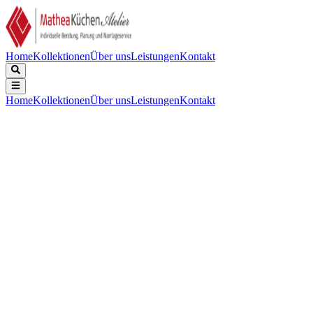
Home
Kollektionen
Über uns
Leistungen
Kontakt
Home
Kollektionen
Über uns
Leistungen
Kontakt
Beschreibung
Technische Daten
Downloads
Einbau-Multifunktionsbackofen
Ästhetik:
:
Selezione
Farbe:
:
Schwarz
Oberfläche:
:
Hochglanz
Bedienknebel:
:
Restyling Selezione
Farbe/Ausführung der Bedienknebel:
:
Schwarz