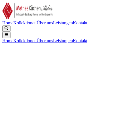
Home
Kollektionen
Über uns
Leistungen
Kontakt
Home
Kollektionen
Über uns
Leistungen
Kontakt
Beschreibung
Technische Daten
Downloads
Keine Beschreibung verfügbar.
Abmessungen des Gerätes (H x B x T)
:
595x594x548 mm
Bedienkonzept
:
Weißes LED Display mit Touch-Control