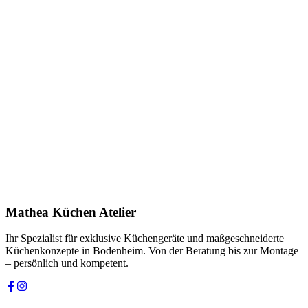
Name *
E-Mail *
Telefon *
Produkt
Ihre Nachricht *
Ich stimme zu, dass meine Angaben zur Kontaktaufnahme und für
Rückfragen dauerhaft gespeichert werden. Die
Datenschutzerklärung
habe ich gelesen.
Mathea Küchen Atelier
Anfrage absenden
Ihr Spezialist für exklusive Küchengeräte und maßgeschneiderte
Küchenkonzepte in Bodenheim. Von der Beratung bis zur Montage
– persönlich und kompetent.