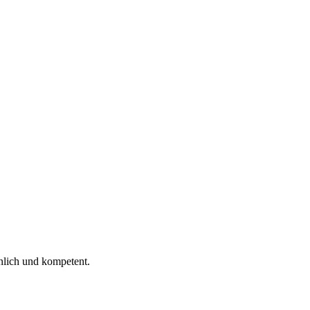
 ich gelesen.
nlich und kompetent.