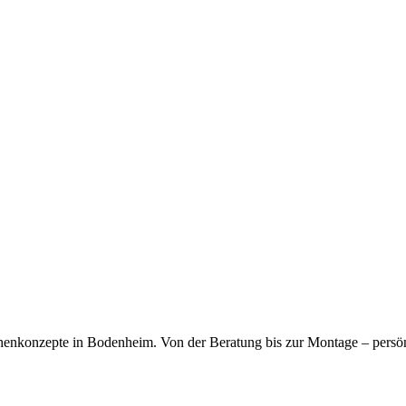
92451_T68FUV4L0_KPL.zip
(
Dokument
)
kfragen dauerhaft gespeichert werden. Die
Datenschutzerklärung
habe
chenkonzepte in Bodenheim. Von der Beratung bis zur Montage – persö