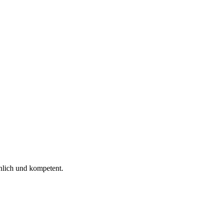
 ich gelesen.
nlich und kompetent.