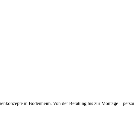
kfragen dauerhaft gespeichert werden. Die
Datenschutzerklärung
habe
chenkonzepte in Bodenheim. Von der Beratung bis zur Montage – persö