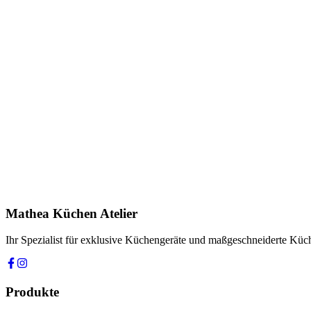
Herunterladen
(
DOCUMENT
)
Anfrage stellen
In Showroom ansehen
Name *
E-Mail *
Telefon *
Produkt
Ihre Nachricht *
Ich stimme zu, dass meine Angaben zur Kontaktaufnahme und für Rüc
Mathea Küchen Atelier
Anfrage absenden
Ihr Spezialist für exklusive Küchengeräte und maßgeschneiderte Kü
Produkte