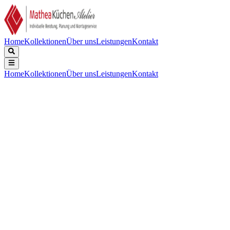
Home
Kollektionen
Über uns
Leistungen
Kontakt
Home
Kollektionen
Über uns
Leistungen
Kontakt
Beschreibung
Technische Daten
Downloads
Kompakter Einbaubackofen, der traditionelles und Mikrowellengaren 
Ästhetik:
:
Victoria
Farbe:
:
Creme
Bedienknebel:
:
Victoria
Farbe/Ausführung der Bedienknebel:
:
Edelstahl-Optik
Material:
:
Lackiert