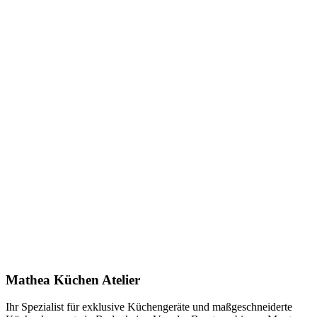
Keine technischen Daten verfügbar.
Keine Downloads verfügbar.
Anfrage stellen
In Showroom ansehen
Name *
E-Mail *
Telefon *
Produkt
Ihre Nachricht *
Ich stimme zu, dass meine Angaben zur Kontaktaufnahme und für
Rückfragen dauerhaft gespeichert werden. Die
Datenschutzerklärung
habe ich gelesen.
Mathea Küchen Atelier
Anfrage absenden
Ihr Spezialist für exklusive Küchengeräte und maßgeschneiderte