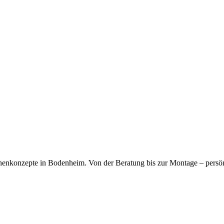
kfragen dauerhaft gespeichert werden. Die
Datenschutzerklärung
habe
chenkonzepte in Bodenheim. Von der Beratung bis zur Montage – persö