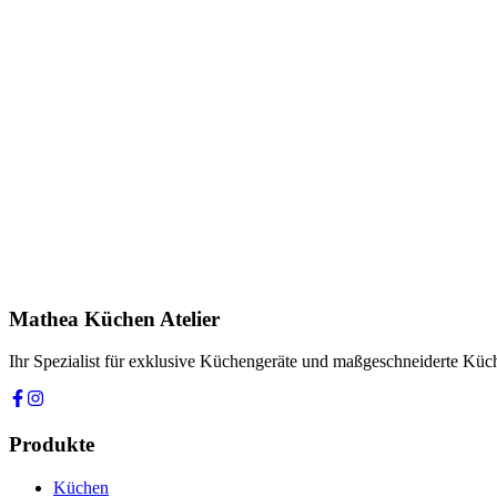
Anfrage stellen
In Showroom ansehen
Name *
E-Mail *
Telefon *
Produkt
Ihre Nachricht *
Ich stimme zu, dass meine Angaben zur Kontaktaufnahme und für Rüc
Mathea Küchen Atelier
Anfrage absenden
Ihr Spezialist für exklusive Küchengeräte und maßgeschneiderte Kü
Produkte
Küchen