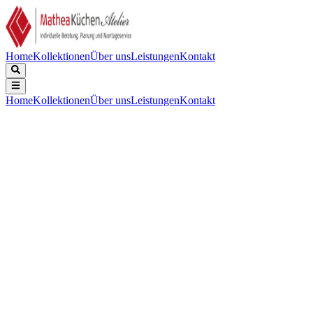
Home
Kollektionen
Über uns
Leistungen
Kontakt
Home
Kollektionen
Über uns
Leistungen
Kontakt
Beschreibung
Technische Daten
Downloads
Keine Beschreibung verfügbar.
Gewicht (Kg)
:
22,7
Finishing
:
Schwarzer Rough-Effekt + Eiche Natur
Maße (cm)
:
90
Energieklasse
:
A++
Mindestabstand zum Oberschrank (in der Höhe)