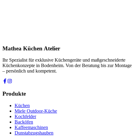
Telefon *
Produkt
Ihre Nachricht *
Ich stimme zu, dass meine Angaben zur Kontaktaufnahme und für
Rückfragen dauerhaft gespeichert werden. Die
Datenschutzerklärung
habe ich gelesen.
Mathea Küchen Atelier
Anfrage absenden
Ihr Spezialist für exklusive Küchengeräte und maßgeschneiderte
Küchenkonzepte in Bodenheim. Von der Beratung bis zur Montage
– persönlich und kompetent.
Produkte
Küchen
Miele Outdoor-Küche
Kochfelder
Backöfen
Kaffeemaschinen
Dunstabzugshauben