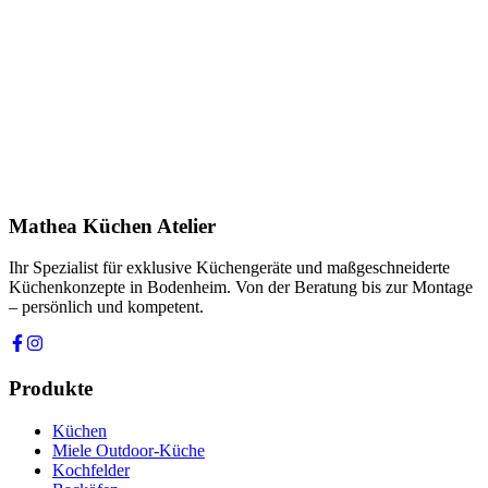
Name *
E-Mail *
Telefon *
Produkt
Ihre Nachricht *
Ich stimme zu, dass meine Angaben zur Kontaktaufnahme und für
Rückfragen dauerhaft gespeichert werden. Die
Datenschutzerklärung
habe ich gelesen.
Mathea Küchen Atelier
Anfrage absenden
Ihr Spezialist für exklusive Küchengeräte und maßgeschneiderte
Küchenkonzepte in Bodenheim. Von der Beratung bis zur Montage
– persönlich und kompetent.
Produkte
Küchen
Miele Outdoor-Küche
Kochfelder