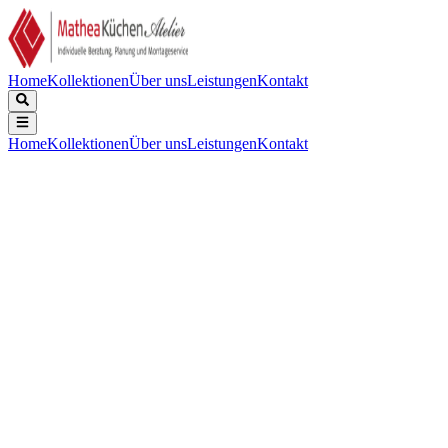
Home
Kollektionen
Über uns
Leistungen
Kontakt
Home
Kollektionen
Über uns
Leistungen
Kontakt
Beschreibung
Technische Daten
Downloads
Black Foster Surface ist eine Leuchten Serie die den hoch gelobten
"The Invisible Black" -Effekt zu einem linearen Aufbau-Strahler
System bringt. Black Foster ist dank seiner geringen Größe und
seiner geringen Blendung das perfekte Lichtsystem für
zurückhaltende Innenarchitektur.
Lichtstrom
:
190 lm / 210 lm / 230 lm / 250 lm