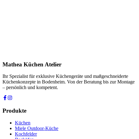
Name *
E-Mail *
Telefon *
Produkt
Ihre Nachricht *
Ich stimme zu, dass meine Angaben zur Kontaktaufnahme und für
Rückfragen dauerhaft gespeichert werden. Die
Datenschutzerklärung
habe ich gelesen.
Mathea Küchen Atelier
Anfrage absenden
Ihr Spezialist für exklusive Küchengeräte und maßgeschneiderte
Küchenkonzepte in Bodenheim. Von der Beratung bis zur Montage
– persönlich und kompetent.
Produkte
Küchen
Miele Outdoor-Küche
Kochfelder