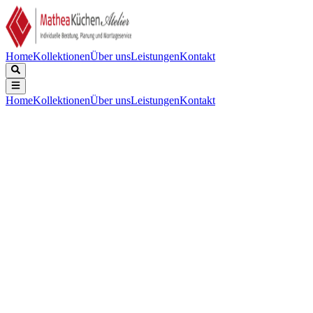
Home
Kollektionen
Über uns
Leistungen
Kontakt
Home
Kollektionen
Über uns
Leistungen
Kontakt
Beschreibung
Technische Daten
Downloads
Understatement im Raum. So präsentiert sich die neue Version von
Black Foster Surface Remote mit ihrem kompakten und schlichten
Leuchtkörper. Durch die Verwendung eines Remote-Treibers kann
das Profil auf das für die Integration des optischen Systems absolut
Notwendige minimiert werden.
Lichtstrom
:
570 lm / 630 lm / 690 lm / 750 lm