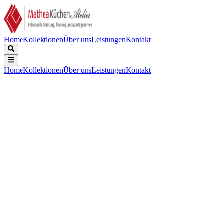
Home
Kollektionen
Über uns
Leistungen
Kontakt
Home
Kollektionen
Über uns
Leistungen
Kontakt
Beschreibung
Technische Daten
Downloads
Black Foster Suspension ist die Leuchte, die den hoch gelobten
Effekt "The Invisible Black" in ein lineare Pendelleuchte überträgt.
Es besteht aus einer Reihe von Leuchtmodulen innerhalb eines
Aluminiumprofils. Es bietet eine "no-glare" Beleuchtung in
Anwendungen auf Tischen und behält die gleiche Ästhetik im ein-
sowie ausgeschaltetem Zustand.