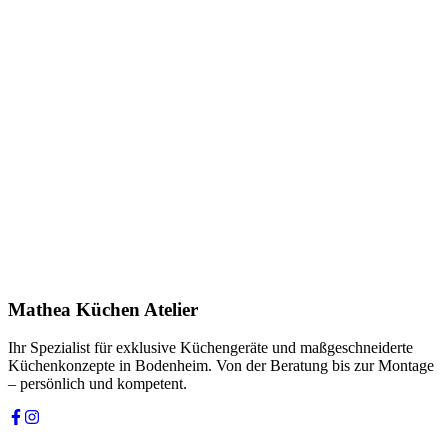
Name *
E-Mail *
Telefon *
Produkt
Ihre Nachricht *
Ich stimme zu, dass meine Angaben zur Kontaktaufnahme und für
Rückfragen dauerhaft gespeichert werden. Die
Datenschutzerklärung
habe ich gelesen.
Mathea Küchen Atelier
Anfrage absenden
Ihr Spezialist für exklusive Küchengeräte und maßgeschneiderte
Küchenkonzepte in Bodenheim. Von der Beratung bis zur Montage
– persönlich und kompetent.