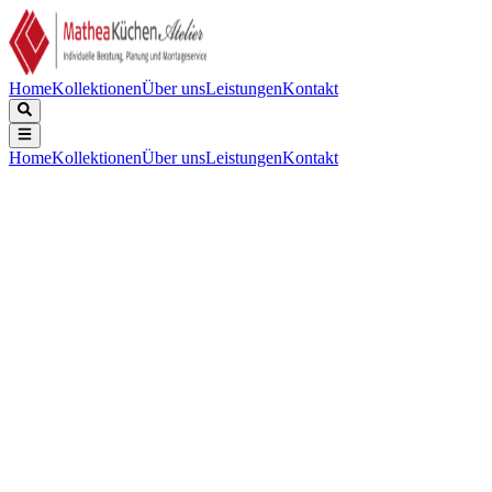
Home
Kollektionen
Über uns
Leistungen
Kontakt
Home
Kollektionen
Über uns
Leistungen
Kontakt
Beschreibung
Technische Daten
Downloads
Keine Beschreibung verfügbar.
Gewicht (Kg)
:
12,1
Finishing
:
Rostfreier Stahl
Maße (cm)
:
90
Energieklasse
:
B
Mindestabstand zum Oberschrank (in der Höhe) Induktions-/Strahlun