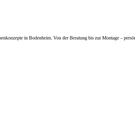
kfragen dauerhaft gespeichert werden. Die
Datenschutzerklärung
habe
chenkonzepte in Bodenheim. Von der Beratung bis zur Montage – persö