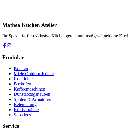
Ihre Nachricht *
Ich stimme zu, dass meine Angaben zur Kontaktaufnahme und für Rüc
Mathea Küchen Atelier
Anfrage absenden
Ihr Spezialist für exklusive Küchengeräte und maßgeschneiderte Kü
Produkte
Küchen
Miele Outdoor-Küche
Kochfelder
Backöfen
Kaffeemaschinen
Dunstabzugshauben
Spülen & Armaturen
Beleuchtung
Kühlschränke
Sonstiges
Service