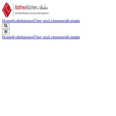
Home
Kollektionen
Über uns
Leistungen
Kontakt
Home
Kollektionen
Über uns
Leistungen
Kontakt
Beschreibung
Technische Daten
Downloads
Basic Line. Mit herausziehbarem Auslauf. Anwendbar bei nach
innen schwingenden Fenster, da die Armatur flach hingelegt werden
kann. Höhe gekippt: 60mm. Wassersparend, mit Kaltstart.
Serie:
:
Basic Line