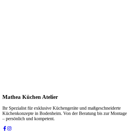
Anfrage stellen
In Showroom ansehen
Name *
E-Mail *
Telefon *
Produkt
Ihre Nachricht *
Ich stimme zu, dass meine Angaben zur Kontaktaufnahme und für
Rückfragen dauerhaft gespeichert werden. Die
Datenschutzerklärung
habe ich gelesen.
Mathea Küchen Atelier
Anfrage absenden
Ihr Spezialist für exklusive Küchengeräte und maßgeschneiderte
Küchenkonzepte in Bodenheim. Von der Beratung bis zur Montage
– persönlich und kompetent.