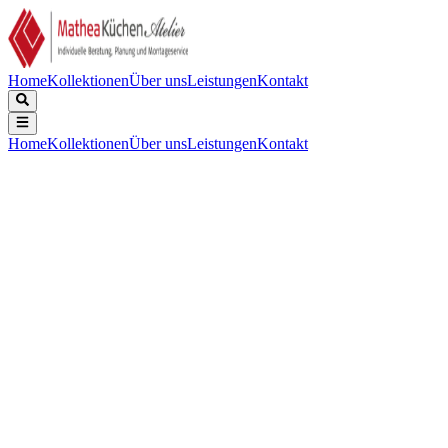
Home
Kollektionen
Über uns
Leistungen
Kontakt
Home
Kollektionen
Über uns
Leistungen
Kontakt
Beschreibung
Technische Daten
Downloads
Wassersparend, mit Kaltstart.
Serie:
:
Edelstahl Line
Categories:
:
Küchenarmaturen
Farbe:
:
Edelstahl