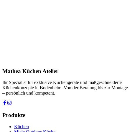
Name *
E-Mail *
Telefon *
Produkt
Ihre Nachricht *
Ich stimme zu, dass meine Angaben zur Kontaktaufnahme und für
Rückfragen dauerhaft gespeichert werden. Die
Datenschutzerklärung
habe ich gelesen.
Mathea Küchen Atelier
Anfrage absenden
Ihr Spezialist für exklusive Küchengeräte und maßgeschneiderte
Küchenkonzepte in Bodenheim. Von der Beratung bis zur Montage
– persönlich und kompetent.
Produkte
Küchen
Miele Outdoor-Küche