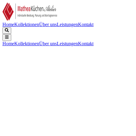
Home
Kollektionen
Über uns
Leistungen
Kontakt
Home
Kollektionen
Über uns
Leistungen
Kontakt
Beschreibung
Technische Daten
Downloads
Wassersparend, mit Kaltstart. Diese Gun Metal Variant hat eine
hochwertige (PVD) Beschichtung mit „Anti-Fingerprint-Proof".
Diese Farbe (Schicht) ist sehr stark, aber nicht unzerstörbar. Seien
Sie daher vorsichtig mit harten/spitzen Gegenständen und
scheuernden Reinigungsmitteln.