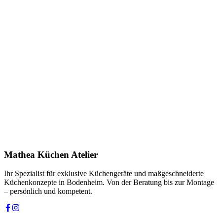
Name *
E-Mail *
Telefon *
Produkt
Ihre Nachricht *
Ich stimme zu, dass meine Angaben zur Kontaktaufnahme und für
Rückfragen dauerhaft gespeichert werden. Die
Datenschutzerklärung
habe ich gelesen.
Mathea Küchen Atelier
Anfrage absenden
Ihr Spezialist für exklusive Küchengeräte und maßgeschneiderte
Küchenkonzepte in Bodenheim. Von der Beratung bis zur Montage
– persönlich und kompetent.