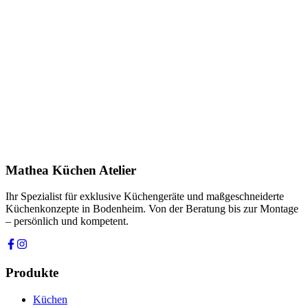
Name *
E-Mail *
Telefon *
Produkt
Ihre Nachricht *
Ich stimme zu, dass meine Angaben zur Kontaktaufnahme und für
Rückfragen dauerhaft gespeichert werden. Die
Datenschutzerklärung
habe ich gelesen.
Mathea Küchen Atelier
Anfrage absenden
Ihr Spezialist für exklusive Küchengeräte und maßgeschneiderte
Küchenkonzepte in Bodenheim. Von der Beratung bis zur Montage
– persönlich und kompetent.
Produkte
Küchen