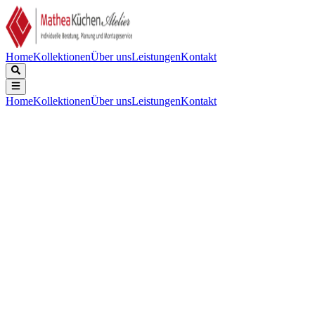
Home
Kollektionen
Über uns
Leistungen
Kontakt
Home
Kollektionen
Über uns
Leistungen
Kontakt
Beschreibung
Technische Daten
Downloads
Wassersparend.
Serie:
:
RVS Line
Categories:
:
Küchenarmaturen
Farbe:
:
Edelstahl