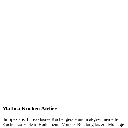
Keine Downloads verfügbar.
Anfrage stellen
In Showroom ansehen
Name *
E-Mail *
Telefon *
Produkt
Ihre Nachricht *
Ich stimme zu, dass meine Angaben zur Kontaktaufnahme und für
Rückfragen dauerhaft gespeichert werden. Die
Datenschutzerklärung
habe ich gelesen.
Mathea Küchen Atelier
Anfrage absenden
Ihr Spezialist für exklusive Küchengeräte und maßgeschneiderte
Küchenkonzepte in Bodenheim. Von der Beratung bis zur Montage