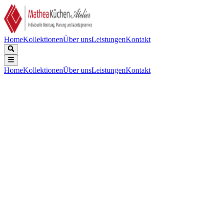
Home
Kollektionen
Über uns
Leistungen
Kontakt
Home
Kollektionen
Über uns
Leistungen
Kontakt
Beschreibung
Technische Daten
Downloads
White Line Composite, Tiefe 185mm, inklusive Korbventil-Set mit
Design-Überlauf und Klemmen. Für den Ausschnitt ist die Spüle
erforderlich. Abmessungen (BxT): Innen: 500x400mm, Außen:
550x450mm.