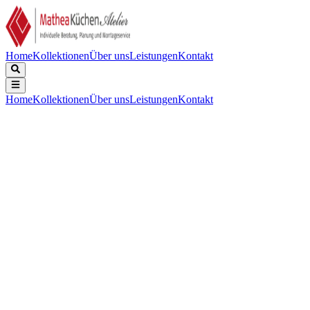
Home
Kollektionen
Über uns
Leistungen
Kontakt
Home
Kollektionen
Über uns
Leistungen
Kontakt
Beschreibung
Technische Daten
Downloads
Edelstahl, Tiefe 130mm, inklusive Korbventil-Set mit Design-
Überlauf und Klemmen. Abmessungen (BxT) Innen: 200x400mm,
Außen: 240x440mm.
Anzahl der Spülen:
:
1