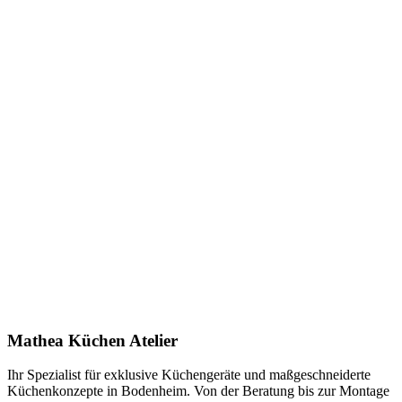
Keine Downloads verfügbar.
Anfrage stellen
In Showroom ansehen
Name *
E-Mail *
Telefon *
Produkt
Ihre Nachricht *
Ich stimme zu, dass meine Angaben zur Kontaktaufnahme und für
Rückfragen dauerhaft gespeichert werden. Die
Datenschutzerklärung
habe ich gelesen.
Mathea Küchen Atelier
Anfrage absenden
Ihr Spezialist für exklusive Küchengeräte und maßgeschneiderte
Küchenkonzepte in Bodenheim. Von der Beratung bis zur Montage