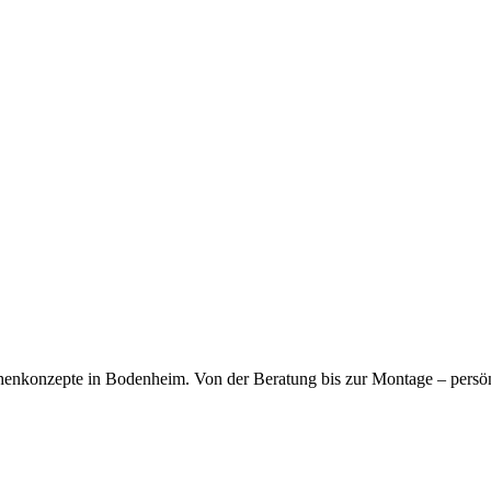
kfragen dauerhaft gespeichert werden. Die
Datenschutzerklärung
habe
chenkonzepte in Bodenheim. Von der Beratung bis zur Montage – persö