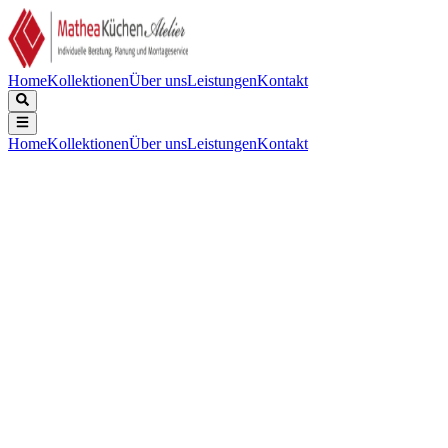
Home
Kollektionen
Über uns
Leistungen
Kontakt
Home
Kollektionen
Über uns
Leistungen
Kontakt
Beschreibung
Technische Daten
Downloads
Edelstahl, Tiefe 185mm, inklusive Korbventil-Set mit Design-Überlau
Reinigungsmitteln. Tipp: Verwenden Sie ein (Schutz-)Bodengitter
Anzahl der Spülen:
:
1
Categories:
:
Caressi