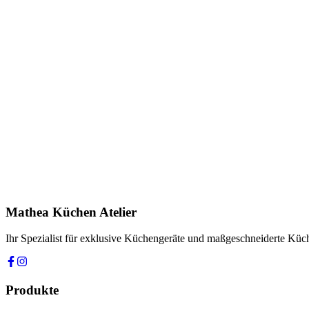
Keine Downloads verfügbar.
Anfrage stellen
In Showroom ansehen
Name *
E-Mail *
Telefon *
Produkt
Ihre Nachricht *
Ich stimme zu, dass meine Angaben zur Kontaktaufnahme und für Rüc
Mathea Küchen Atelier
Anfrage absenden
Ihr Spezialist für exklusive Küchengeräte und maßgeschneiderte Kü
Produkte