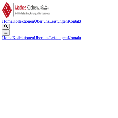
Home
Kollektionen
Über uns
Leistungen
Kontakt
Home
Kollektionen
Über uns
Leistungen
Kontakt
Beschreibung
Technische Daten
Downloads
Edelstahl, Tiefe 185mm, inklusive Korbventil-Set mit Design-
Überlauf und Klemmen. Zusätzliches (Hahn-)Loch: 59,00 €.
Abmessungen (BxT) Innen: 450x400mm, Außen: 490x520mm.
Anzahl der Spülen:
:
1