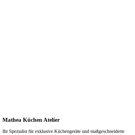
Verpackungsmaße (L x B x H) in Millimetern:
:
590x620x310
Keine Downloads verfügbar.
Anfrage stellen
In Showroom ansehen
Name *
E-Mail *
Telefon *
Produkt
Ihre Nachricht *
Ich stimme zu, dass meine Angaben zur Kontaktaufnahme und für
Rückfragen dauerhaft gespeichert werden. Die
Datenschutzerklärung
habe ich gelesen.
Mathea Küchen Atelier
Anfrage absenden
Ihr Spezialist für exklusive Küchengeräte und maßgeschneiderte