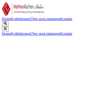
Home
Kollektionen
Über uns
Leistungen
Kontakt
Home
Kollektionen
Über uns
Leistungen
Kontakt
Beschreibung
Technische Daten
Downloads
Großen becken Gerades. Edelstahl, Tiefe 185mm, inklusive
Korbventil-Set mit Design-Überlauf und Klemmen. Zusätzliches
(Hahn-)Loch: 59,00 €. Abmessungen (BxT): Innen: 500x400mm,
Außen: 1000x520mm.