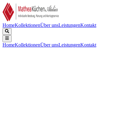
Home
Kollektionen
Über uns
Leistungen
Kontakt
Home
Kollektionen
Über uns
Leistungen
Kontakt
Beschreibung
Technische Daten
Downloads
Edelstahl, Tiefe 185mm, inklusive Korbventil-Set mit Design-
Überlauf und Klemmen. Die Farbe Kupfer (Schicht) ist
kratzempfindlich. Seien Sie vorsichtig mit harten/spitzen
Gegenständen und scheuernden Reinigungsmitteln. Tipp:
Verwenden Sie ein (Schutz-)Bodengitter. Abmessungen (BxT)