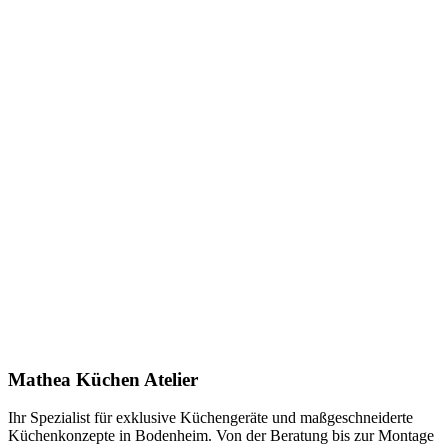
Keine Downloads verfügbar.
Anfrage stellen
In Showroom ansehen
Name *
E-Mail *
Telefon *
Produkt
Ihre Nachricht *
Ich stimme zu, dass meine Angaben zur Kontaktaufnahme und für
Rückfragen dauerhaft gespeichert werden. Die
Datenschutzerklärung
habe ich gelesen.
Mathea Küchen Atelier
Anfrage absenden
Ihr Spezialist für exklusive Küchengeräte und maßgeschneiderte
Küchenkonzepte in Bodenheim. Von der Beratung bis zur Montage