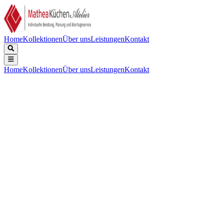
Home
Kollektionen
Über uns
Leistungen
Kontakt
Home
Kollektionen
Über uns
Leistungen
Kontakt
Beschreibung
Technische Daten
Downloads
Edelstahl, Tiefe 185mm, inklusive Korbventil-Set mit Design-
Überlauf und Klemmen. Abmessungen (BxT) Innen: 740x400mm,
Außen: 780x440mm.
Anzahl der Spülen:
:
1