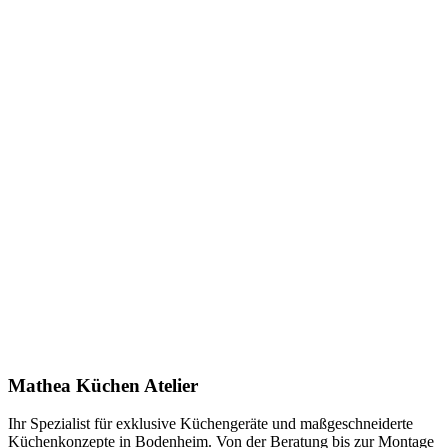
Aussparung Flachenbundig
(
pdf
)
Anfrage stellen
In Showroom ansehen
Name *
E-Mail *
Telefon *
Produkt
Ihre Nachricht *
Ich stimme zu, dass meine Angaben zur Kontaktaufnahme und für
Rückfragen dauerhaft gespeichert werden. Die
Datenschutzerklärung
habe ich gelesen.
Mathea Küchen Atelier
Anfrage absenden
Ihr Spezialist für exklusive Küchengeräte und maßgeschneiderte
Küchenkonzepte in Bodenheim. Von der Beratung bis zur Montage