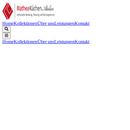
Home
Kollektionen
Über uns
Leistungen
Kontakt
Home
Kollektionen
Über uns
Leistungen
Kontakt
Beschreibung
Technische Daten
Downloads
Edelstahl mit Schmalem Montagerand. Tiefe 200mm, inklusive
Korbventil-Set mit Design-Überlauf und Klemmen. Abmessungen
(BxT) Innen: 500x400, Außen (schmalem rand): 514x414mm.
Anzahl der Spülen:
:
1