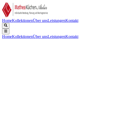
Home
Kollektionen
Über uns
Leistungen
Kontakt
Home
Kollektionen
Über uns
Leistungen
Kontakt
Beschreibung
Technische Daten
Downloads
Black Line. Quartz Composite, Tiefe 185mm, inklusive
KorbstopfenSatz mit Design-Überlauf und Klemmen. Im
Lieferumfang ist der Küchenarmatur CABL003BKU Schwarz
enthalten. Für den Ausschnitt ist die Spüle erforderlich.