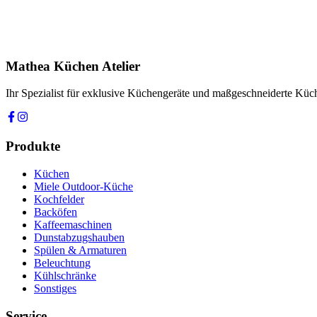
Produkt
Ihre Nachricht *
Ich stimme zu, dass meine Angaben zur Kontaktaufnahme und für Rüc
Mathea Küchen Atelier
Anfrage absenden
Ihr Spezialist für exklusive Küchengeräte und maßgeschneiderte Kü
Produkte
Küchen
Miele Outdoor-Küche
Kochfelder
Backöfen
Kaffeemaschinen
Dunstabzugshauben
Spülen & Armaturen
Beleuchtung
Kühlschränke
Sonstiges
Service