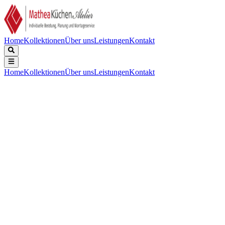
Home
Kollektionen
Über uns
Leistungen
Kontakt
Home
Kollektionen
Über uns
Leistungen
Kontakt
Beschreibung
Technische Daten
Downloads
Kühl-Gefrierkombination mit BioFresh und NoFrost
Außenmaße: Höhe / Breite / Tiefe
:
201,5 / 59,7 / 67,5 cm
Gesamtvolumen
:
360 l
Geräuschpegel
:
35 dB
Vernetzungslösung
:
Integriert, fest verbaut