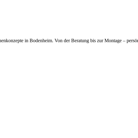
kfragen dauerhaft gespeichert werden. Die
Datenschutzerklärung
habe
chenkonzepte in Bodenheim. Von der Beratung bis zur Montage – persö