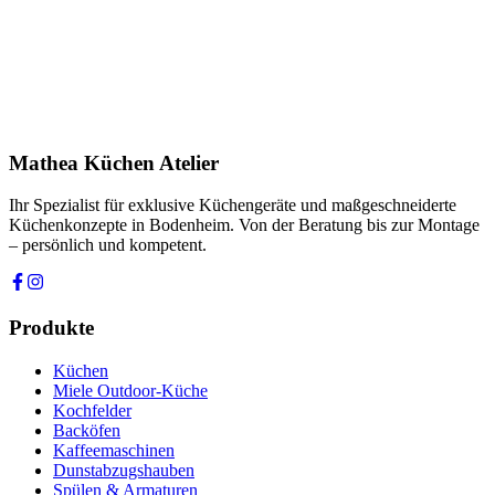
Telefon *
Produkt
Ihre Nachricht *
Ich stimme zu, dass meine Angaben zur Kontaktaufnahme und für
Rückfragen dauerhaft gespeichert werden. Die
Datenschutzerklärung
habe ich gelesen.
Mathea Küchen Atelier
Anfrage absenden
Ihr Spezialist für exklusive Küchengeräte und maßgeschneiderte
Küchenkonzepte in Bodenheim. Von der Beratung bis zur Montage
– persönlich und kompetent.
Produkte
Küchen
Miele Outdoor-Küche
Kochfelder
Backöfen
Kaffeemaschinen
Dunstabzugshauben
Spülen & Armaturen