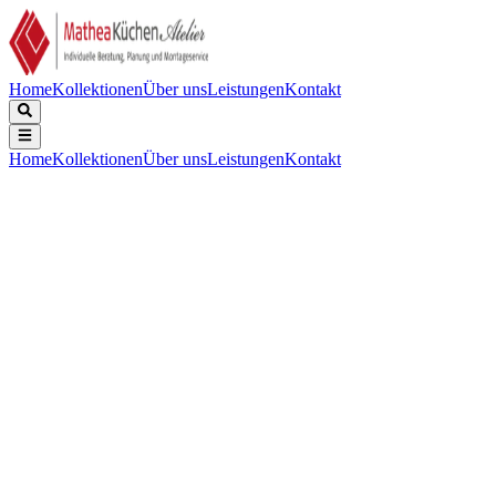
Home
Kollektionen
Über uns
Leistungen
Kontakt
Home
Kollektionen
Über uns
Leistungen
Kontakt
Beschreibung
Technische Daten
Downloads
Kühl-Gefrierkombination mit BioFresh und NoFrost
Außenmaße: Höhe / Breite / Tiefe
:
201,5 / 59,7 / 67,5 cm
Gesamtvolumen
:
360 l
Geräuschpegel
:
35 dB
Vernetzungslösung
:
Integriert, fest verbaut