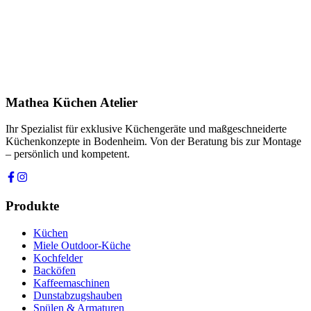
Telefon *
Produkt
Ihre Nachricht *
Ich stimme zu, dass meine Angaben zur Kontaktaufnahme und für
Rückfragen dauerhaft gespeichert werden. Die
Datenschutzerklärung
habe ich gelesen.
Mathea Küchen Atelier
Anfrage absenden
Ihr Spezialist für exklusive Küchengeräte und maßgeschneiderte
Küchenkonzepte in Bodenheim. Von der Beratung bis zur Montage
– persönlich und kompetent.
Produkte
Küchen
Miele Outdoor-Küche
Kochfelder
Backöfen
Kaffeemaschinen
Dunstabzugshauben
Spülen & Armaturen