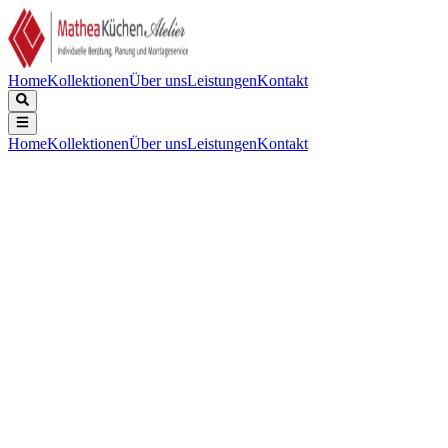
Home
Kollektionen
Über uns
Leistungen
Kontakt
Home
Kollektionen
Über uns
Leistungen
Kontakt
Beschreibung
Technische Daten
Downloads
Kühl-Gefrierkombination mit BioFresh und NoFrost
Außenmaße: Höhe / Breite / Tiefe
:
201,5 / 59,7 / 67,5 cm
Gesamtvolumen
:
360 l
Geräuschpegel
:
35 dB
Vernetzungslösung
:
Integriert, fest verbaut