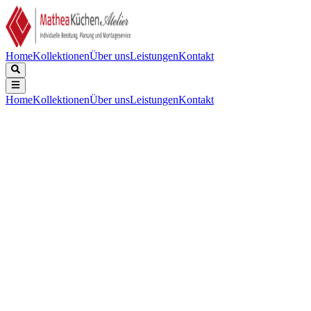
Home
Kollektionen
Über uns
Leistungen
Kontakt
Home
Kollektionen
Über uns
Leistungen
Kontakt
Beschreibung
Technische Daten
Downloads
Serie 8 Einbau-Kompaktbackofen mit Mikrowellenfunktion 60 x 45
cm Schwarz
Keine technischen Daten verfügbar.
CMG976KB1 - 9001681967_E.pdf
(
Dokument
)