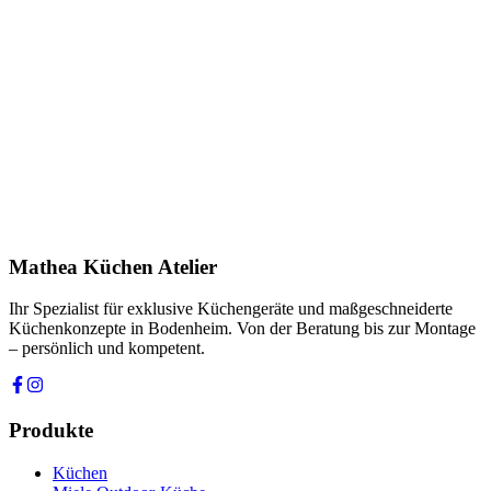
Name *
E-Mail *
Telefon *
Produkt
Ihre Nachricht *
Ich stimme zu, dass meine Angaben zur Kontaktaufnahme und für
Rückfragen dauerhaft gespeichert werden. Die
Datenschutzerklärung
habe ich gelesen.
Mathea Küchen Atelier
Anfrage absenden
Ihr Spezialist für exklusive Küchengeräte und maßgeschneiderte
Küchenkonzepte in Bodenheim. Von der Beratung bis zur Montage
– persönlich und kompetent.
Produkte
Küchen