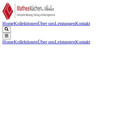
Home
Kollektionen
Über uns
Leistungen
Kontakt
Home
Kollektionen
Über uns
Leistungen
Kontakt
Beschreibung
Technische Daten
Downloads
CombiSet Elektro/Induktion (Kochfeld) | Farbe: Edelstahl
Hauptmerkmale:
Fachhandels-Programm Einbau