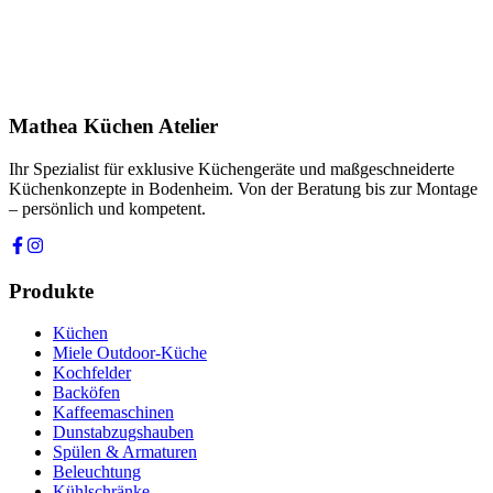
Ihre Nachricht *
Ich stimme zu, dass meine Angaben zur Kontaktaufnahme und für
Rückfragen dauerhaft gespeichert werden. Die
Datenschutzerklärung
habe ich gelesen.
Mathea Küchen Atelier
Anfrage absenden
Ihr Spezialist für exklusive Küchengeräte und maßgeschneiderte
Küchenkonzepte in Bodenheim. Von der Beratung bis zur Montage
– persönlich und kompetent.
Produkte
Küchen
Miele Outdoor-Küche
Kochfelder
Backöfen
Kaffeemaschinen
Dunstabzugshauben
Spülen & Armaturen
Beleuchtung
Kühlschränke