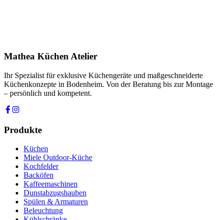
Ihre Nachricht *
Ich stimme zu, dass meine Angaben zur Kontaktaufnahme und für
Rückfragen dauerhaft gespeichert werden. Die
Datenschutzerklärung
habe ich gelesen.
Mathea Küchen Atelier
Anfrage absenden
Ihr Spezialist für exklusive Küchengeräte und maßgeschneiderte
Küchenkonzepte in Bodenheim. Von der Beratung bis zur Montage
– persönlich und kompetent.
Produkte
Küchen
Miele Outdoor-Küche
Kochfelder
Backöfen
Kaffeemaschinen
Dunstabzugshauben
Spülen & Armaturen
Beleuchtung
Kühlschränke