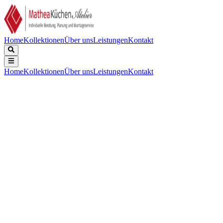
Home
Kollektionen
Über uns
Leistungen
Kontakt
Home
Kollektionen
Über uns
Leistungen
Kontakt
Beschreibung
Technische Daten
Downloads
CombiSet Andere Bauformen (Kochfeld) | Farbe: Edelstahl
Hauptmerkmale:
Fachhandels-Programm Einbau