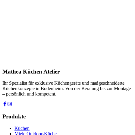
Name *
E-Mail *
Telefon *
Produkt
Ihre Nachricht *
Ich stimme zu, dass meine Angaben zur Kontaktaufnahme und für
Rückfragen dauerhaft gespeichert werden. Die
Datenschutzerklärung
habe ich gelesen.
Mathea Küchen Atelier
Anfrage absenden
Ihr Spezialist für exklusive Küchengeräte und maßgeschneiderte
Küchenkonzepte in Bodenheim. Von der Beratung bis zur Montage
– persönlich und kompetent.
Produkte
Küchen
Miele Outdoor-Küche