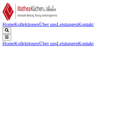
Home
Kollektionen
Über uns
Leistungen
Kontakt
Home
Kollektionen
Über uns
Leistungen
Kontakt
Beschreibung
Technische Daten
Downloads
Keine Beschreibung verfügbar.
Gewicht (Kg)
:
60: 11 GME: 8
Finishing
:
Rostfreier Stahl
Maße (cm)
:
60
Energieklasse
:
60: A GME: B
Mindestabstand zum Oberschrank (in der Höhe)