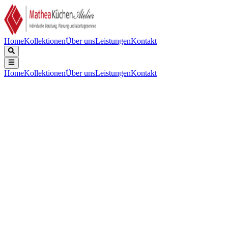
Home
Kollektionen
Über uns
Leistungen
Kontakt
Home
Kollektionen
Über uns
Leistungen
Kontakt
Beschreibung
Technische Daten
Downloads
Serie 8 Einbau-Kaffeevollautomat Schwarz
Keine technischen Daten verfügbar.
CTL9181D0 - 8001320661_A.pdf
(
Dokument
)