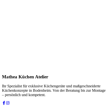
Name *
E-Mail *
Telefon *
Produkt
Ihre Nachricht *
Ich stimme zu, dass meine Angaben zur Kontaktaufnahme und für
Rückfragen dauerhaft gespeichert werden. Die
Datenschutzerklärung
habe ich gelesen.
Mathea Küchen Atelier
Anfrage absenden
Ihr Spezialist für exklusive Küchengeräte und maßgeschneiderte
Küchenkonzepte in Bodenheim. Von der Beratung bis zur Montage
– persönlich und kompetent.