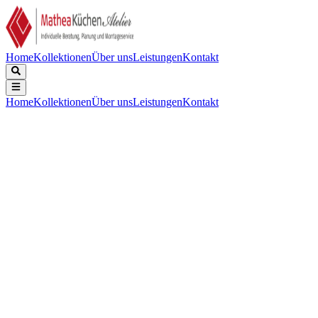
Home
Kollektionen
Über uns
Leistungen
Kontakt
Home
Kollektionen
Über uns
Leistungen
Kontakt
Beschreibung
Technische Daten
Downloads
La Palma CUBO STOOL H65 CUBO STOOL H65 WHITE
LEATHER Angebotstyp: Möbelangebot CUBO STOOL H65
WHITE LEATHER Maße (ca.) B: 39cm, L: 39cm, H: 78cm,
Sitzhöhe: 65cm Der Cubo Hocker von LaPalma ist stapelbar und
hinterlässt durch seine minimalistische Erscheinung einen großen
Eindruck. Der Designer Enzo Berti setze seinen Cubo Hocker in
hochwertigen Materialien und erstklassiger Verarbeitung um.