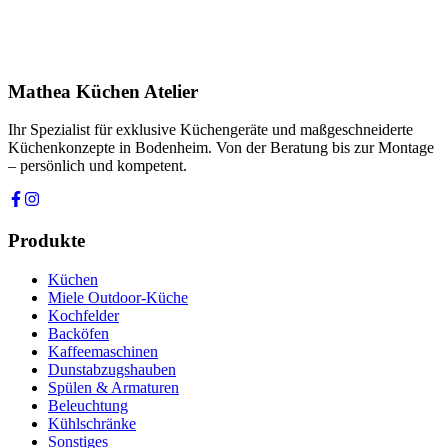
Ihre Nachricht *
Ich stimme zu, dass meine Angaben zur Kontaktaufnahme und für
Rückfragen dauerhaft gespeichert werden. Die
Datenschutzerklärung
habe ich gelesen.
Mathea Küchen Atelier
Anfrage absenden
Ihr Spezialist für exklusive Küchengeräte und maßgeschneiderte
Küchenkonzepte in Bodenheim. Von der Beratung bis zur Montage
– persönlich und kompetent.
Produkte
Küchen
Miele Outdoor-Küche
Kochfelder
Backöfen
Kaffeemaschinen
Dunstabzugshauben
Spülen & Armaturen
Beleuchtung
Kühlschränke
Sonstiges