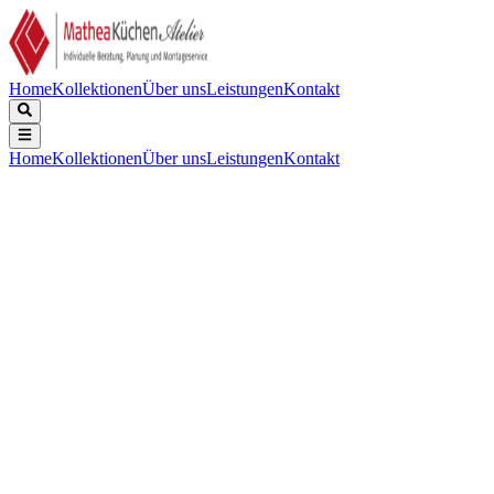
Home
Kollektionen
Über uns
Leistungen
Kontakt
Home
Kollektionen
Über uns
Leistungen
Kontakt
Beschreibung
Technische Daten
Downloads
Einbau-Kaffeevollautomat | Farbe: Edelstahl/CleanSteel | Grifflos
Hauptmerkmale:
Fachhandels-Programm Einbau