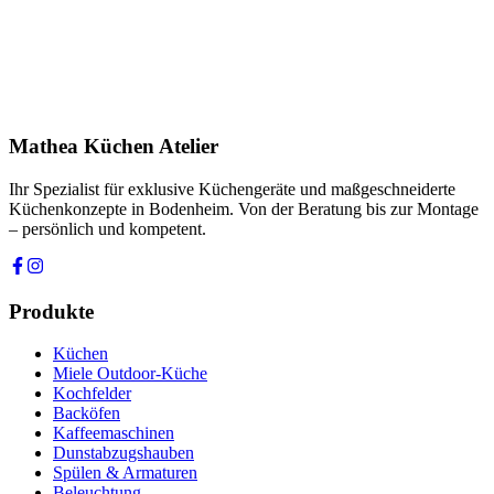
Produkt
Ihre Nachricht *
Ich stimme zu, dass meine Angaben zur Kontaktaufnahme und für
Rückfragen dauerhaft gespeichert werden. Die
Datenschutzerklärung
habe ich gelesen.
Mathea Küchen Atelier
Anfrage absenden
Ihr Spezialist für exklusive Küchengeräte und maßgeschneiderte
Küchenkonzepte in Bodenheim. Von der Beratung bis zur Montage
– persönlich und kompetent.
Produkte
Küchen
Miele Outdoor-Küche
Kochfelder
Backöfen
Kaffeemaschinen
Dunstabzugshauben
Spülen & Armaturen
Beleuchtung